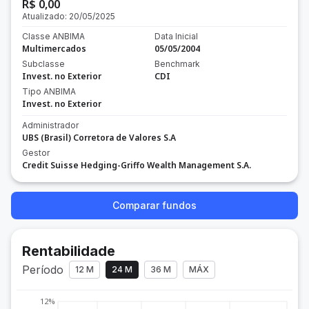
R$ 0,00
Atualizado:
20/05/2025
Classe ANBIMA
Data Inicial
Multimercados
05/05/2004
Subclasse
Benchmark
Invest. no Exterior
CDI
Tipo ANBIMA
Invest. no Exterior
Administrador
UBS (Brasil) Corretora de Valores S.A
Gestor
Credit Suisse Hedging-Griffo Wealth Management S.A.
Comparar fundos
Rentabilidade
Período
12 M
24 M
36 M
MÁX
12%