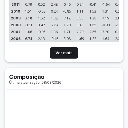
0.79
0.52
2.48
0.46
0.24
-0.41
-1.64
0.46
2011
1.51
-0.68
0.24
-0.85
1.11
1.53
1.31
0.38
2010
3.18
1.52
1.32
7.12
3.55
1.38
4.19
2.85
2009
-0.51
3.47
-2.64
1.70
3.43
1.85
-0.90
-2.00
2008
1.06
-0.05
1.36
1.71
2.29
2.85
3.20
0.17
2007
6.74
2.13
-0.16
3.08
-1.69
1.22
1.64
2.21
2006
Ver mais
Composição
Última atualização: 08/08/2026