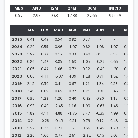
MÊS
ANO
12M
24M
36M
INÍCIO
0.57
2.97
9.83
17.38
27.66
992.29
JAN
FEV
MAR
ABR
MAI
JUN
JUL
AGO
0.41
0.49
0.54
0.92
0.57
-
-
-
2025
0.20
0.55
0.96
-1.07
0.82
1.08
1.07
0.64
2024
1.92
0.33
0.17
0.33
0.80
0.53
0.53
0.63
2023
0.86
1.42
3.85
1.63
1.05
-0.29
0.66
1.90
2022
0.05
0.44
1.06
0.72
0.32
-0.40
-1.20
0.17
2021
0.06
-1.11
-6.07
4.39
1.28
0.71
1.82
1.05
2020
2.15
0.50
0.41
0.67
1.21
1.34
0.53
0.38
2019
2.45
0.05
0.65
0.82
-0.85
0.91
0.46
1.76
2018
0.39
1.22
1.20
0.40
-0.23
0.80
1.15
0.50
2017
0.93
0.40
-2.45
1.16
1.99
-0.63
1.46
1.39
2016
1.89
4.14
4.88
-1.76
3.47
-0.35
4.99
0.15
2015
-0.21
-0.28
-0.45
-0.51
0.79
0.12
0.48
-0.85
2014
1.52
0.22
1.73
-0.25
0.86
-0.45
1.29
1.98
2013
2.20
1.60
0.77
2.61
-2.22
-0.15
2.05
1.00
2012