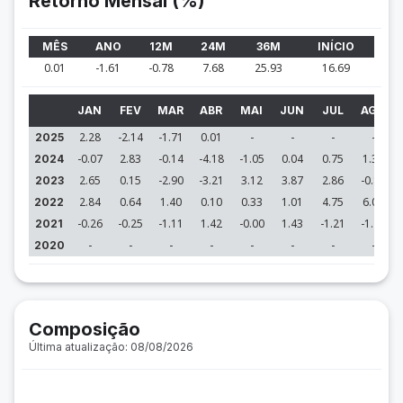
Retorno Mensal (%)
MÊS
ANO
12M
24M
36M
INÍCIO
0.01
-1.61
-0.78
7.68
25.93
16.69
JAN
FEV
MAR
ABR
MAI
JUN
JUL
AGO
2.28
-2.14
-1.71
0.01
-
-
-
-
2025
-0.07
2.83
-0.14
-4.18
-1.05
0.04
0.75
1.39
2024
2.65
0.15
-2.90
-3.21
3.12
3.87
2.86
-0.82
2023
2.84
0.64
1.40
0.10
0.33
1.01
4.75
6.03
2022
-0.26
-0.25
-1.11
1.42
-0.00
1.43
-1.21
-1.75
2021
-
-
-
-
-
-
-
-
2020
Composição
Última atualização: 08/08/2026