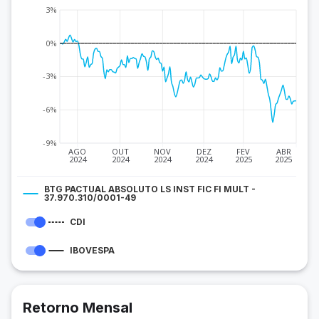
3%
0%
-3%
-6%
-9%
AGO
OUT
NOV
DEZ
FEV
ABR
2024
2024
2024
2024
2025
2025
BTG PACTUAL ABSOLUTO LS INST FIC FI MULT -
37.970.310/0001-49
CDI
IBOVESPA
Retorno Mensal