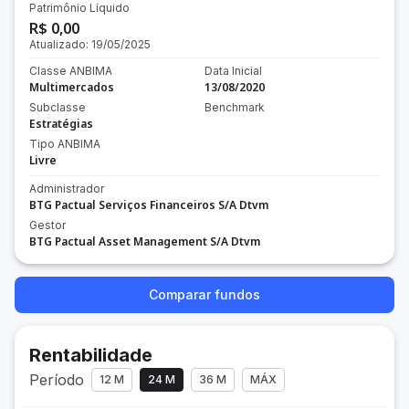
Patrimônio Líquido
R$ 0,00
Atualizado:
19/05/2025
Classe ANBIMA
Data Inicial
Multimercados
13/08/2020
Subclasse
Benchmark
Estratégias
Tipo ANBIMA
Livre
Administrador
BTG Pactual Serviços Financeiros S/A Dtvm
Gestor
BTG Pactual Asset Management S/A Dtvm
Comparar fundos
Rentabilidade
Período
12 M
24 M
36 M
MÁX