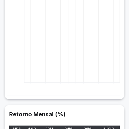
Retorno Mensal (%)
MÊS
ANO
12M
24M
36M
INÍCIO