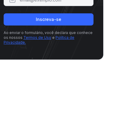
Inscreva-se
Ao enviar o formulário, você declara que conhece
os nossos
Termos de Uso
e
Política de
Privacidade.