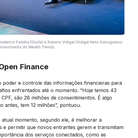
Frederico Padilha (Gorila) e Rubens Vidigal (Vidigal Neto Advogados)
Investments do Wealth Trends.
 Open Finance
 o poder e controle das informações financeiras para
safios enfrentados até o momento. “Hoje temos 43
or CPF, são 28 milhões de consentimentos. É algo
o antes, tem 12 milhões”, pontuou.
 atual momento, segundo ele, é melhorar a
os e permitir que novos entrantes gerem e transmitam
mportância dos serviços conectados, como as