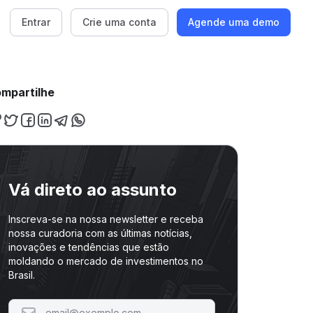
Entrar
Crie uma conta
Agende uma demo
mpartilhe
Vá direto ao assunto
Inscreva-se na nossa newsletter e receba
nossa curadoria com as últimas notícias,
inovações e tendências que estão
moldando o mercado de investimentos no
Brasil.