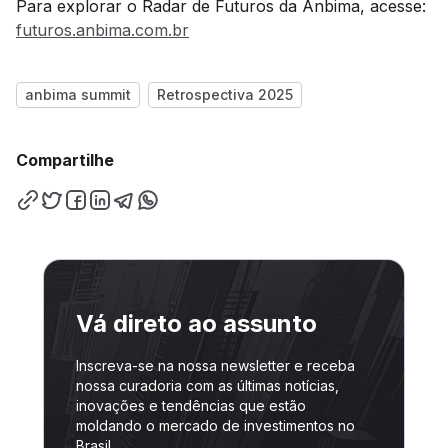
Para explorar o Radar de Futuros da Anbima, acesse:
futuros.anbima.com.br
anbima summit
Retrospectiva 2025
Compartilhe
Vá direto ao assunto
Inscreva-se na nossa newsletter e receba
nossa curadoria com as últimas notícias,
inovações e tendências que estão
moldando o mercado de investimentos no
Brasil.